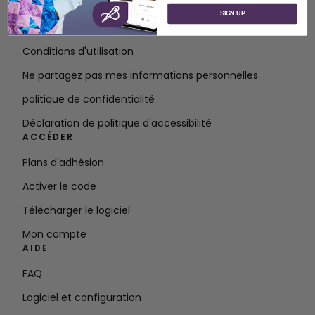
À propos de SVP Worldwide
SIGN UP
Contact
Conditions d'utilisation
Ne partagez pas mes informations personnelles
politique de confidentialité
Déclaration de politique d'accessibilité
ACCÉDER
Plans d'adhésion
Activer le code
Télécharger le logiciel
Mon compte
AIDE
FAQ
Logiciel et configuration