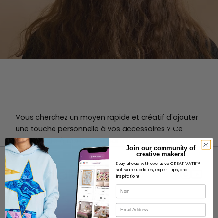
Vous cherchez un moyen rapide et créatif d'ajouter
une touche personnelle à vos accessoires ? Ce
projet facile à réaliser est parfait pour vous !
Join our community of
creative makers!
Stay ahead with exclusive CREATIVATE™
software updates, expert tips, and
inspiration!
Nom
À PROPOS
Courriel