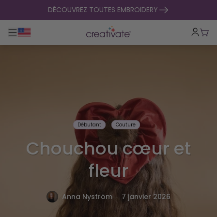
passer au contenu
DÉCOUVREZ TOUTES EMBROIDERY
Basculer la navigation principale
Pani
Débutant
Couture
Chouchou cœur et
fleur
.
Anna Nyström
7 janvier 2026