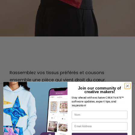
Rassemblez vos tissus préférés et cousons
ensemble une pièce qui vient droit du cœur.
Join our community of
creative makers!
Stay ahead with exclusive CREATIVATE™
software updates, expert tips, and
inspiration!
Nom
À PROPOS
Courriel
À propos de SVP Worldwide