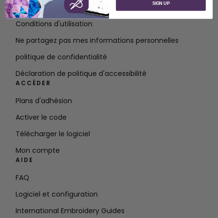
SIGN UP
Contact
Conditions d'utilisation
Ne partagez pas mes informations personnelles
politique de confidentialité
Déclaration de politique d'accessibilité
ACCÉDER
Plans d'adhésion
Activer le code
Télécharger le logiciel
Mon compte
AIDE
FAQ
Logiciel et configuration
International Embroidery Guides