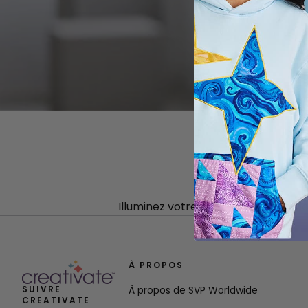
Illuminez votre journée avec ce sac
À PROPOS
SUIVRE
À propos de SVP Worldwide
CREATIVATE