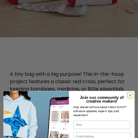
A tiny bag with a big purpose! This in-the-hoop
project features a classic red cross, perfect for
keeping bandages, medicine, or little essentials
neatly in one place.
Join our community of
creative makers!
Stay ahead with exclusive CREATIVATE™
software updates, expert tips, and
inspiration!
Nom
Courriel
À PROPOS