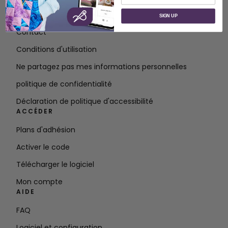
À propos de SVP Worldwide
SIGN UP
Contact
Conditions d'utilisation
Ne partagez pas mes informations personnelles
politique de confidentialité
Déclaration de politique d'accessibilité
ACCÉDER
Plans d'adhésion
Activer le code
Télécharger le logiciel
Mon compte
AIDE
FAQ
Logiciel et configuration