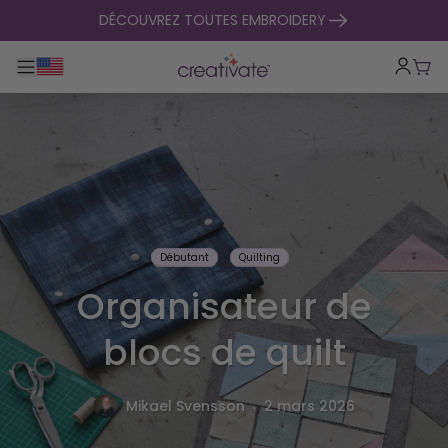
passer au contenu
DÉCOUVREZ TOUTES EMBROIDERY
Basculer la navigation principale
Pani
Débutant
Quilting
Organisateur de
blocs de quilt
.
Mikael Svensson
2 mars 2026