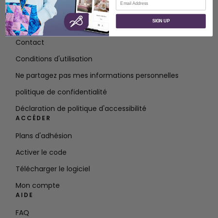
À PROPOS
SIGN UP
À propos de SVP Worldwide
Contact
Conditions d'utilisation
Ne partagez pas mes informations personnelles
politique de confidentialité
Déclaration de politique d'accessibilité
ACCÉDER
Plans d'adhésion
Activer le code
Télécharger le logiciel
Mon compte
AIDE
FAQ