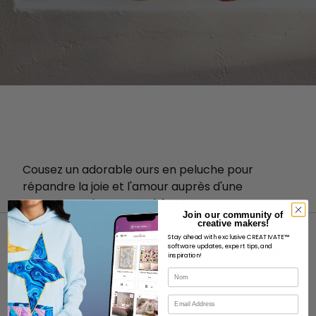
Cousez un adorable ours en peluche pour
répandre la joie et l'amour auprès d'une
personne qui vous est chère !
Join our community of
creative makers!
Stay ahead with exclusive CREATIVATE™
software updates, expert tips, and
inspiration!
Nom
À PROPOS
Courriel