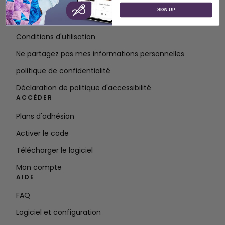
À propos de SVP Worldwide
SIGN UP
Contact
Conditions d'utilisation
Ne partagez pas mes informations personnelles
politique de confidentialité
Déclaration de politique d'accessibilité
ACCÉDER
Plans d'adhésion
Activer le code
Télécharger le logiciel
Mon compte
AIDE
FAQ
Logiciel et configuration