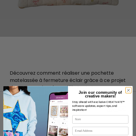
Découvrez comment réaliser une pochette
matelassée à fermeture éclair grâce à ce projet
de couture adapté aux débutants !
Join our community of
creative makers!
Stay ahead with exclusive CREATIVATE™
software updates, expert tips, and
inspiration!
Nom
À PROPOS
Courriel