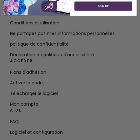
À propos de SVP Worldwide
SIGN UP
Contact
Conditions d'utilisation
Ne partagez pas mes informations personnelles
politique de confidentialité
Déclaration de politique d'accessibilité
ACCÉDER
Plans d'adhésion
Activer le code
Télécharger le logiciel
Mon compte
AIDE
FAQ
Logiciel et configuration