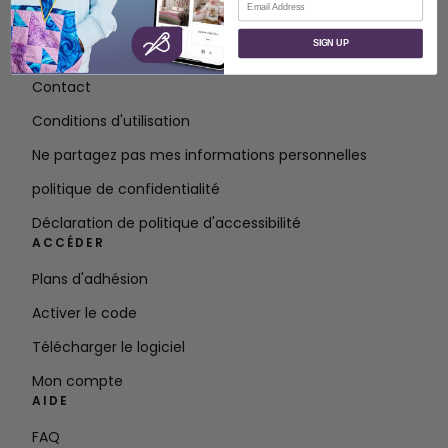
À PROPOS
SIGN UP
À propos de SVP Worldwide
Contact
Conditions d'utilisation
Ne partagez pas mes informations personnelles
politique de confidentialité
Déclaration de politique d'accessibilité
ACCÉDER
Plans d'adhésion
Activer le code
Télécharger le logiciel
Mon compte
AIDE
FAQ