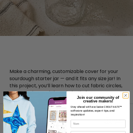
Make a charming, customizable cover for your
sourdough starter jar — and it fits any size jar! In
this project, you’ll learn how to cut fabric circles,
sew a casing, and thread elastic for a snug,
Join our community of
decorative finish.
creative makers!
Stay ahead with exclusive CREATIVATE™
software updates, expert tips, and
inspiration!
Nom
Courriel