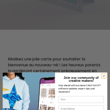
Réalisez une jolie carte pour souhaiter la
bienvenue au nouveau-né ! Les heureux parents
la garderont certainement précieusement en
souvenir !
Join our community of
creative makers!
Stay ahead with exclusive CREATIVATE™
software updates, expert tips, and
inspiration!
Nom
Courriel
À PROPOS