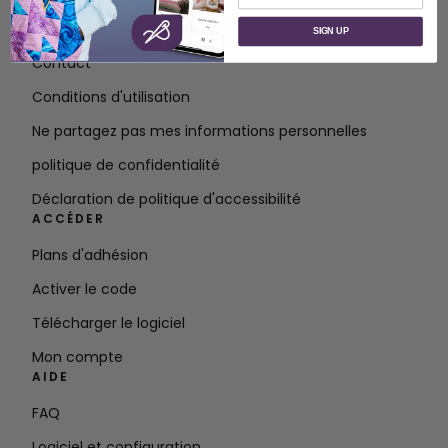
À propos de SVP Worldwide
SIGN UP
Contact
Conditions d'utilisation
Ne partagez pas mes informations personnelles
politique de confidentialité
Déclaration de politique d'accessibilité
ACCÉDER
Plans d'adhésion
Activer le code
Télécharger le logiciel
Mon compte
AIDE
FAQ
Logiciel et configuration