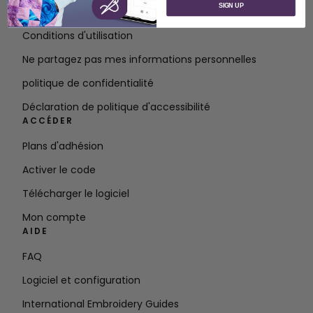
SIGN UP
Contact
Conditions d'utilisation
Ne partagez pas mes informations personnelles
politique de confidentialité
Déclaration de politique d'accessibilité
ACCÉDER
Plans d'adhésion
Activer le code
Télécharger le logiciel
Mon compte
AIDE
FAQ
Logiciel et configuration
International Embroidery Guides