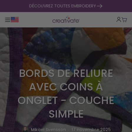
passer au contenu
DÉCOUVREZ TOUTES EMBROIDERY
Basculer la navigation principale
Pani
BORDS DE RELIURE
AVEC COINS À
ONGLET - COUCHE
SIMPLE
.
Mikael Svensson
17 novembre 2025