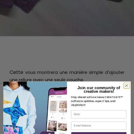
Cette
vous montrera une manière simple d'ajouter
une reliure avec une seule couche.
Join our community of
creative makers!
Stay ahead with exclusive CREATIVATE™
software updates, expert tips, and
inspiration!
Nom
À PROPOS
Courriel
À propos de SVP Worldwide