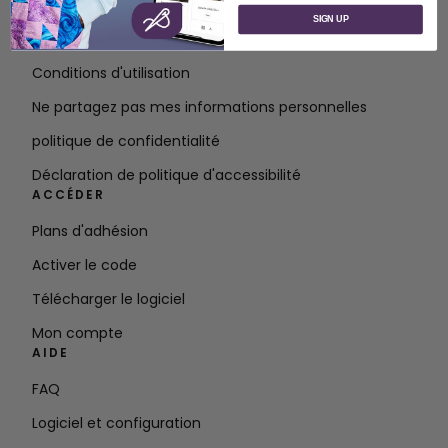
À propos de SVP Worldwide
SIGN UP
Contact
Conditions d'utilisation
Ne partagez pas mes informations personnelles
politique de confidentialité
Déclaration de politique d'accessibilité
ACCÉDER
Plans d'adhésion
Activer le code
Télécharger le logiciel
Mon compte
AIDE
FAQ
Logiciel et configuration