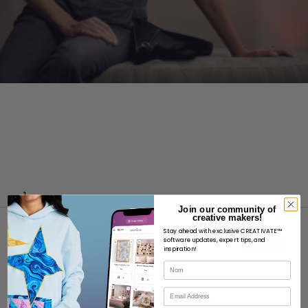
]
Join our community of
creative makers!
Stay ahead with exclusive CREATIVATE™
software updates, expert tips, and
inspiration!
Nom
À PROPOS
Courriel