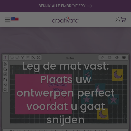
naar inhoud gaan
BEKIJK ALLE EMBROIDERY
Toggle hoofdnavigatie
Win
Leg de mat vast:
Plaats uw
ontwerpen perfect
voordat u gaat
snijden