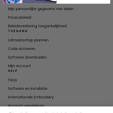
Servicevoorwaarden
Mijn persoonlijke gegevens niet delen
Privacybeleid
Beleidsverklaring toegankelijkheid
TOEGANG
Lidmaatschap plannen
Code activeren
Software downloaden
Mijn account
HELP
FAQs
Software en installatie
Internationale Embroidery
Account verwijderen
BLIJF OP DE HOOGTE