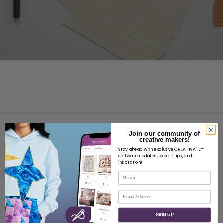
Join our community of
creative makers!
Stay ahead with exclusive CREATIVATE™
software updates, expert tips, and
inspiration!
OVER
Naam
Over SVP Wereldwijd
E-mail
Neem contact op met
SIGN UP