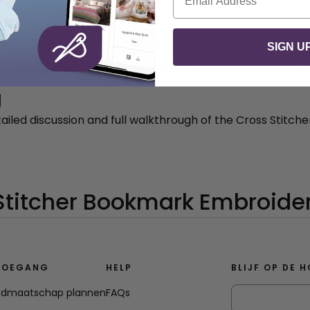
Mac)
SIGN U
lesson guide:
Download the Cross Stitcher Bookmark Le
g
tailed discussion and full walkthrough of the Cross Stitc
TOEGANG
HELP
BLIJF OP DE 
Lidmaatschap plannen
FAQs