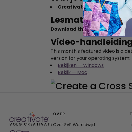
Creativate ELITE
(Windows or 
Lesmateriaal
Download the full step-by-step 
Video-handleidin
This month's featured video is a de
version for your operating system:
Bekijken — Windows
Bekijk — Mac
OVER
VOLG CREATIVATE
Over SVP Wereldwijd