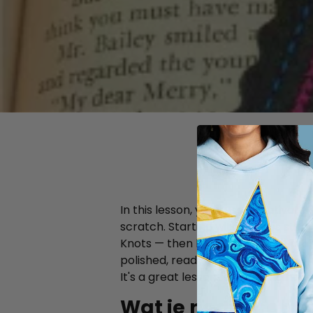
In this lesson, you'll use Creativate
scratch. Starting with a cross stit
Knots — then link back to the Embr
polished, ready-to-stitch design.
It's a great lesson for learning h
Wat je nodig hebt