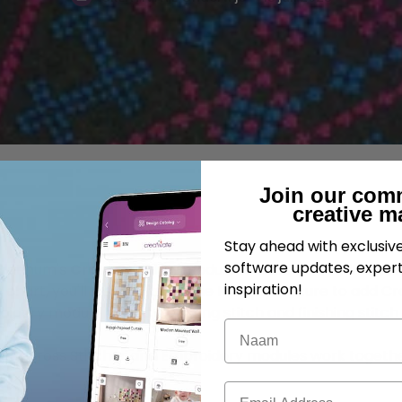
Join our com
creative m
Stay ahead with exclusi
software updates, expert
 Platinum's
Cross Stitcher
module to build a beautiful, d
inspiration!
ch chart, you'll work through the Multiply feature to add C
oidery module to add a basting stitch and finishing stit
Naam
ow the Cross Stitcher and Embroidery modules work togethe
E-mail