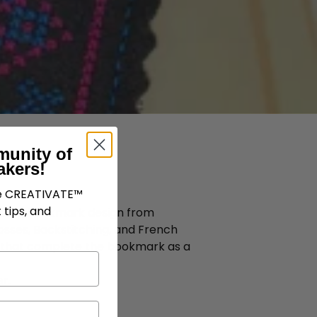
munity of
akers!
ve CREATIVATE™
 tips, and
etailed bookmark design from
rosses, Backstitching, and French
ch that complete the bookmark as a
r.