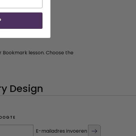
P
sson
her Bookmark lesson. Choose the
HOOGTE
E-mailadres invoeren