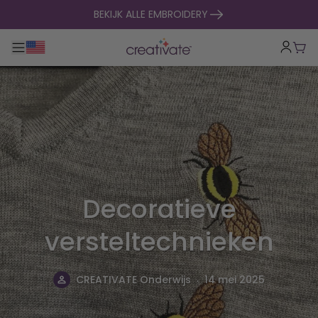
naar inhoud gaan
BEKIJK ALLE EMBROIDERY
Toggle hoofdnavigatie
Win
Decoratieve
versteltechnieken
.
CREATIVATE Onderwijs
14 mei 2025