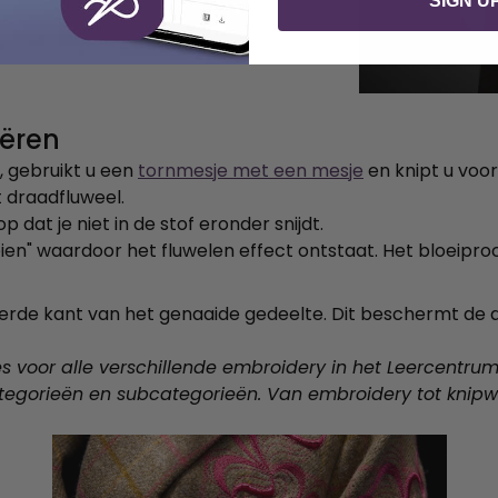
SIGN U
eëren
, gebruikt u een
tornmesje met een mesje
en knipt u voor
 draadfluweel.
p dat je niet in de stof eronder snijdt.
en" waardoor het fluwelen effect ontstaat. Het bloeipro
keerde kant van het genaaide gedeelte. Dit beschermt de
ies voor alle verschillende embroidery in het Leercentr
tegorieën en subcategorieën. Van embroidery tot knipwe