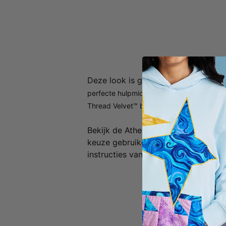
Deze look is gemaakt met de
PFAFF
perfecte hulpmiddel om uw geruite stof p
Thread Velvet™ borduursels zorgt voor ee
Bekijk de
Athena jas patroon bij
dito
keuze gebruiken om een vergelijkbaa
instructies van het patroon en voeg