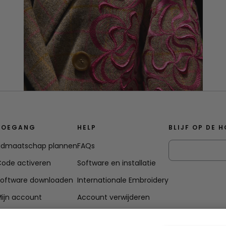
TOEGANG
HELP
BLIJF OP DE 
Lidmaatschap plannen
FAQs
ode activeren
Software en installatie
Software downloaden
Internationale Embroidery
ijn account
Account verwijderen