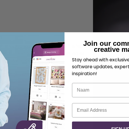
Join our com
® creative expression™ 750
IDT™ is het
creative m
erfect te laten passen. Het toevoegen van de
Stay ahead with exclusi
n exclusieve afwerking
.
software updates, expert
inspiration!
.nl
. Of je kunt een vachtpatroon naar
r resultaat te krijgen. Volg gewoon de
Naam
 je favoriete borduurmotieven toe.
E-mail