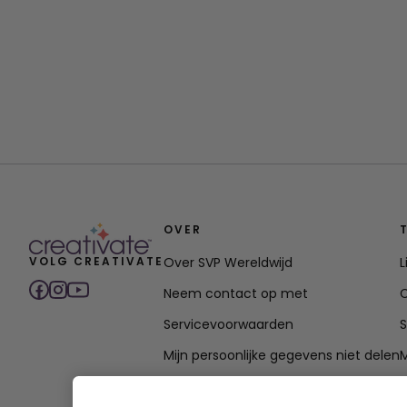
OVER
VOLG CREATIVATE
Over SVP Wereldwijd
Neem contact op met
C
Servicevoorwaarden
Mijn persoonlijke gegevens niet delen
M
Privacybeleid