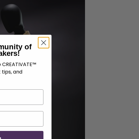
munity of
akers!
ve CREATIVATE™
 tips, and