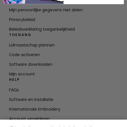
Servicevoorwaarden
Mijn persoonlijke gegevens niet delen
Privacybeleid
Beleidsverklaring toegankelijkheid
TOEGANG
Lidmaatschap plannen
Code activeren
Software downloaden
Mijn account
HELP
FAQs
Software en installatie
Internationale Embroidery
Account verwijderen
BLIJF OP DE HOOGTE