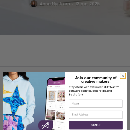
.
Anna Nystrom
13 mei 2025
Join our community of
creative makers!
Stay ahead with exclusive CREATIVATE™
software updates, expert tips, and
inspiration!
OVER
Naam
Over SVP Wereldwijd
E-mail
Neem contact op met
SIGN UP