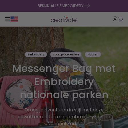
naar inhoud gaan
BEKIJK ALLE EMBROIDERY
Toggle hoofdnavigatie
Win
Embroidery
voor gevorderden
Naaien
Messenger Bag met
Embroidery
nationale parken
Draag je avonturen in stijl met deze
gewatteerde tas met embroidery van de
National Parks.