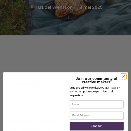
.
Mikael Svensson
13 mei 2025
Join our community of
creative makers!
Stay ahead with exclusive CREATIVATE™
software updates, expert tips, and
inspiration!
OVER
Naam
Over SVP Wereldwijd
E-mail
Neem contact op met
SIGN UP