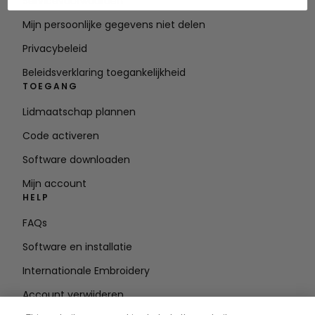
Servicevoorwaarden
Mijn persoonlijke gegevens niet delen
Privacybeleid
Beleidsverklaring toegankelijkheid
TOEGANG
Lidmaatschap plannen
Code activeren
Software downloaden
Mijn account
HELP
FAQs
Software en installatie
Internationale Embroidery
Account verwijderen
BLIJF OP DE HOOGTE