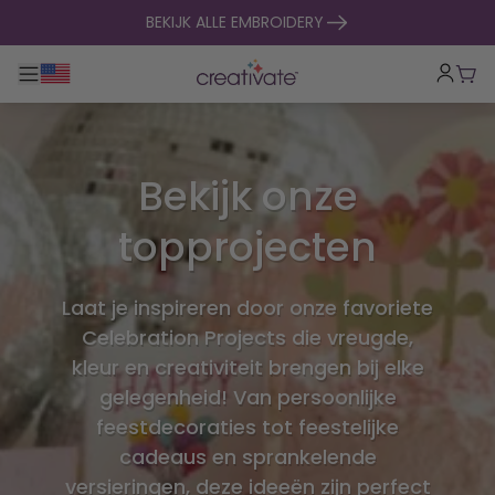
naar inhoud gaan
BEKIJK ALLE EMBROIDERY
Toggle hoofdnavigatie
Win
Bekijk onze
topprojecten
Laat je inspireren door onze favoriete
Celebration Projects die vreugde,
kleur en creativiteit brengen bij elke
gelegenheid! Van persoonlijke
feestdecoraties tot feestelijke
cadeaus en sprankelende
versieringen, deze ideeën zijn perfect