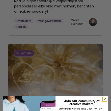
Naai je eigen feestelijke verjaardagstooi -
personaliseer elke vlag met namen, berichten
of leuk embroidery!
Mikael
Embroidery
voor gevorderden
Svensson
Naaien
Premium
Join our community of
creative makers!
Stay ahead with exclusive CREATIVATE™