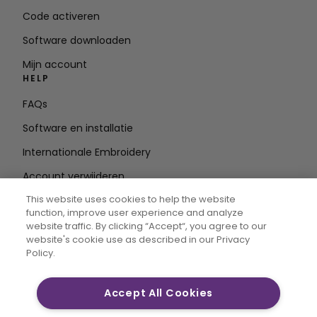
Code activeren
Software downloaden
Mijn account
HELP
FAQs
Software en installatie
Internationale Embroidery
Account verwijderen
BLIJF OP DE HOOGTE
This website uses cookies to help the website
function, improve user experience and analyze
E-mailadres
website traffic. By clicking “Accept“, you agree to our
website's cookie use as described in our Privacy
invoeren
Policy.
Accept All Cookies
CREATIVATE MYSEWNET zijn exclusieve handelsmerken