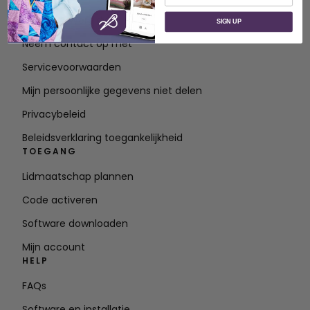
Over SVP Wereldwijd
SIGN UP
Neem contact op met
Servicevoorwaarden
Mijn persoonlijke gegevens niet delen
Privacybeleid
Beleidsverklaring toegankelijkheid
TOEGANG
Lidmaatschap plannen
Code activeren
Software downloaden
Mijn account
HELP
FAQs
Software en installatie