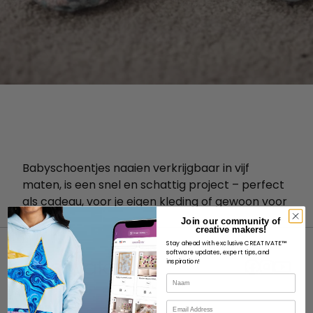
Babyschoentjes naaien
verkrijgbaar in vijf
maten, is een snel en schattig project – perfect
als cadeau, voor je eigen kleding of gewoon voor
de lol!
Join our community of
creative makers!
Stay ahead with exclusive CREATIVATE™
software updates, expert tips, and
inspiration!
Naam
E-mail
OVER