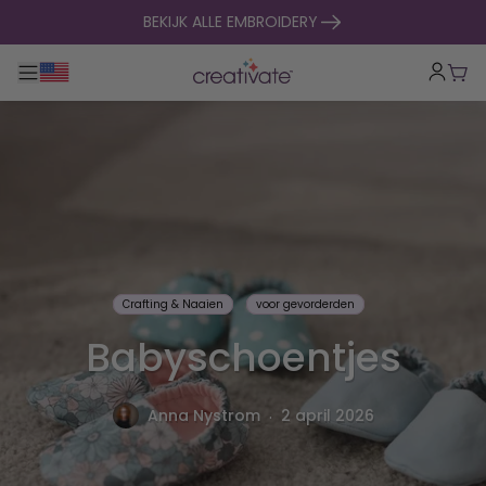
naar inhoud gaan
BEKIJK ALLE EMBROIDERY
Toggle hoofdnavigatie
Win
Crafting & Naaien
voor gevorderden
Babyschoentjes
.
Anna Nystrom
2 april 2026