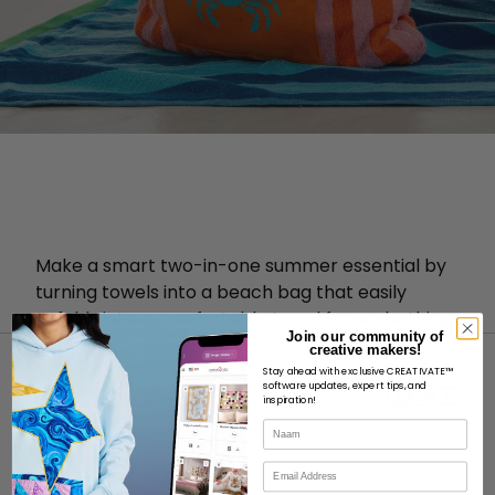
Make a smart two-in-one summer essential by
turning towels into a beach bag that easily
unfolds into a comfortable towel for sunbathing.
Join our community of
creative makers!
Stay ahead with exclusive CREATIVATE™
software updates, expert tips, and
inspiration!
Naam
OVER
E-mail