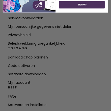
Over SVP Wereldwijd
SIGN UP
Neem contact op met
Servicevoorwaarden
Mijn persoonlijke gegevens niet delen
Privacybeleid
Beleidsverklaring toegankelijkheid
TOEGANG
Lidmaatschap plannen
Code activeren
Software downloaden
Mijn account
HELP
FAQs
Software en installatie