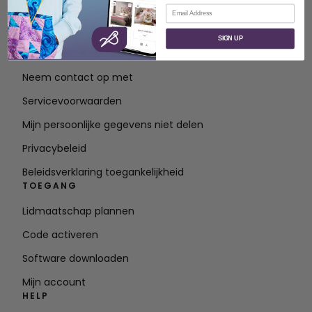
E-mail
OVER
SIGN UP
Over SVP Wereldwijd
Neem contact op met
Servicevoorwaarden
Mijn persoonlijke gegevens niet delen
Privacybeleid
Beleidsverklaring toegankelijkheid
TOEGANG
Lidmaatschap plannen
Code activeren
Software downloaden
Mijn account
HELP