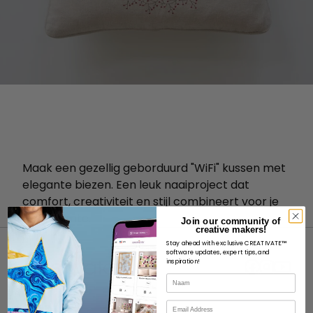
Maak een gezellig geborduurd "WiFi" kussen met
elegante biezen. Een leuk naaiproject dat
comfort, creativiteit en stijl combineert voor je
woonruimte.
Join our community of
creative makers!
Stay ahead with exclusive CREATIVATE™
software updates, expert tips, and
inspiration!
Naam
E-mail
OVER