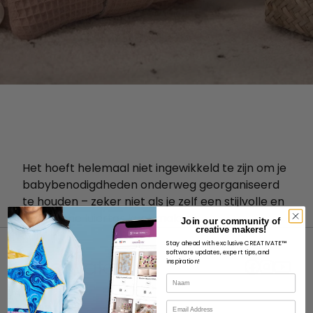
Het hoeft helemaal niet ingewikkeld te zijn om je
babybenodigdheden onderweg georganiseerd
te houden – zeker niet als je zelf een stijlvolle en
praktische luiertas kunt maken!
Join our community of
creative makers!
Stay ahead with exclusive CREATIVATE™
software updates, expert tips, and
inspiration!
Naam
E-mail
OVER