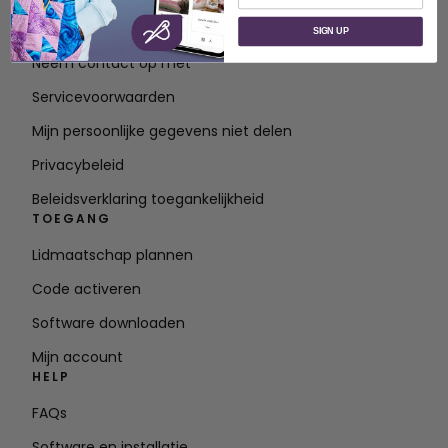
Over SVP Wereldwijd
SIGN UP
Neem contact op met
Servicevoorwaarden
Mijn persoonlijke gegevens niet delen
Privacybeleid
Beleidsverklaring toegankelijkheid
TOEGANG
Lidmaatschap plannen
Code activeren
Software downloaden
Mijn account
HELP
FAQs
Software en installatie