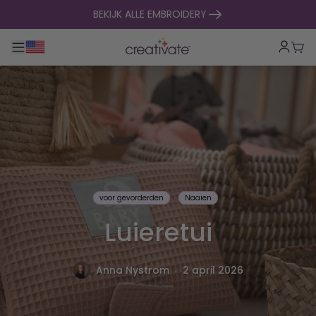
naar inhoud gaan
BEKIJK ALLE EMBROIDERY
Toggle hoofdnavigatie
Win
voor gevorderden
Naaien
Luieretui
.
Anna Nystrom
2 april 2026