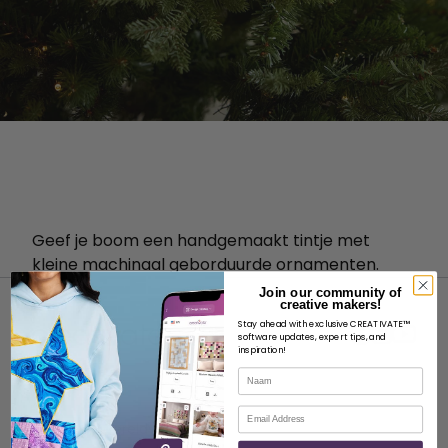
Geef je boom een handgemaakt tintje met
kleine machinaal geborduurde ornamenten.
Join our community of
creative makers!
Stay ahead with exclusive CREATIVATE™
software updates, expert tips, and
inspiration!
Naam
OVER
E-mail
Over SVP Wereldwijd