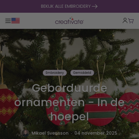
naar inhoud gaan
BEKIJK ALLE EMBROIDERY
Toggle hoofdnavigatie
Win
Embroidery
Gemiddeld
Geborduurde
ornamenten - In de
hoepel
.
Mikael Svensson
04 november 2025