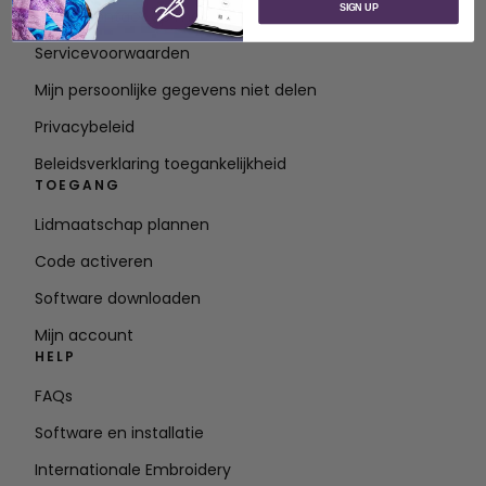
SIGN UP
Neem contact op met
Servicevoorwaarden
Mijn persoonlijke gegevens niet delen
Privacybeleid
Beleidsverklaring toegankelijkheid
TOEGANG
Lidmaatschap plannen
Code activeren
Software downloaden
Mijn account
HELP
FAQs
Software en installatie
Internationale Embroidery