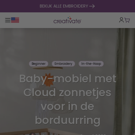
naar inhoud gaan
BEKIJK ALLE EMBROIDERY
Toggle hoofdnavigatie
Win
Beginner
Embroidery
In-the-Hoop
Baby-mobiel met
Cloud zonnetjes
voor in de
borduurring