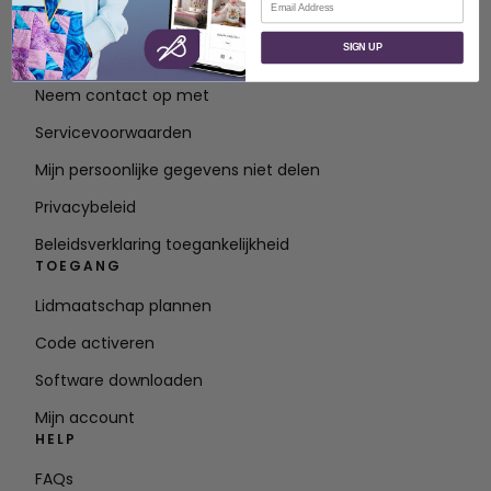
OVER
SIGN UP
Over SVP Wereldwijd
Neem contact op met
Servicevoorwaarden
Mijn persoonlijke gegevens niet delen
Privacybeleid
Beleidsverklaring toegankelijkheid
TOEGANG
Lidmaatschap plannen
Code activeren
Software downloaden
Mijn account
HELP
FAQs