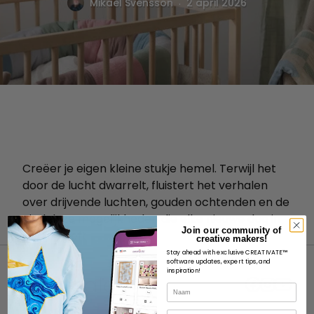
.
Mikael Svensson
2 april 2026
Creëer je eigen kleine stukje hemel. Terwijl het
door de lucht dwarrelt, fluistert het verhalen
over drijvende luchten, gouden ochtenden en de
eindeloze mogelijkheden die elke nieuwe dag in
Join our community of
petto heeft.
creative makers!
Stay ahead with exclusive CREATIVATE™
software updates, expert tips, and
inspiration!
Naam
E-mail