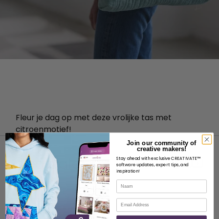
Fleur je dag op met deze vrolijke tas met
citroenmotief!
Join our community of
creative makers!
Stay ahead with exclusive CREATIVATE™
software updates, expert tips, and
inspiration!
Naam
OVER
E-mail
Over SVP Wereldwijd