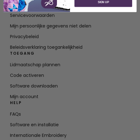
SIGN UP
Neem contact op met
Servicevoorwaarden
Mijn persoonlijke gegevens niet delen
Privacybeleid
Beleidsverklaring toegankelijkheid
TOEGANG
Lidmaatschap plannen
Code activeren
Software downloaden
Mijn account
HELP
FAQs
Software en installatie
Internationale Embroidery