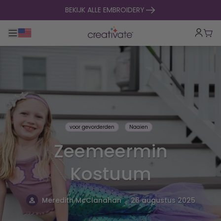
naar inhoud gaan
BEKIJK ALLE EMBROIDERY
Toggle hoofdnavigatie
Win
voor gevorderden
Naaien
Zeemeermin
Kostuum
.
Meredith McClanahan
26 augustus 2025