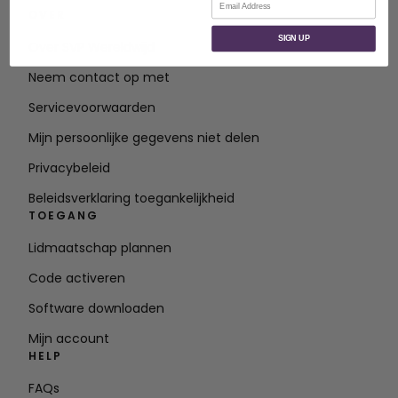
OVER
SIGN UP
Over SVP Wereldwijd
Neem contact op met
Servicevoorwaarden
Mijn persoonlijke gegevens niet delen
Privacybeleid
Beleidsverklaring toegankelijkheid
TOEGANG
Lidmaatschap plannen
Code activeren
Software downloaden
Mijn account
HELP
FAQs