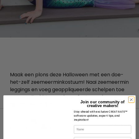
Maak een plons deze Halloween met een doe-
het-zelf zeemeerminkostuum! Naai zeemeermin
leggings en voeg geappliqueerde schelpen toe
aan een T-shirt voor de perfecte op de oceaan
Join our community of
geïnspireerde look.
creative makers!
Stay ahead with exclusive CREATIVATE™
software updates, expert tips, and
inspiration!
Name
Email