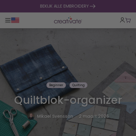
naar inhoud gaan
BEKIJK ALLE EMBROIDERY
Toggle hoofdnavigatie
Win
Beginner
Quilting
Quiltblok-organizer
.
Mikael Svensson
2 maart 2026