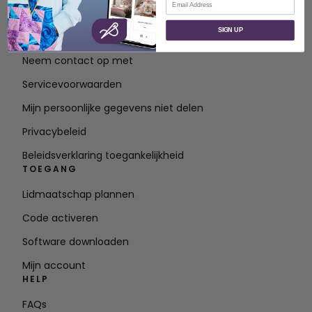
OVER
SIGN UP
Over SVP Wereldwijd
Neem contact op met
Servicevoorwaarden
Mijn persoonlijke gegevens niet delen
Privacybeleid
Beleidsverklaring toegankelijkheid
TOEGANG
Lidmaatschap plannen
Code activeren
Software downloaden
Mijn account
HELP
FAQs