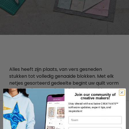
Alles heeft zijn plaats, van vers gesneden
stukken tot volledig genaaide blokken. Met elk
netjes gesorteerd gedeelte begint uw quilt vorm
te krijgen lang voordat u bij de naaimachine
Join our community of
komt.
creative makers!
Stay ahead with exclusive CREATIVATE™
software updates, expert tips, and
inspiration!
Naam
E-mail