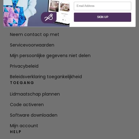
E-mail
OVER
SIGN UP
Over SVP Wereldwijd
Neem contact op met
Servicevoorwaarden
Mijn persoonlijke gegevens niet delen
Privacybeleid
Beleidsverklaring toegankelijkheid
TOEGANG
Lidmaatschap plannen
Code activeren
Software downloaden
Mijn account
HELP