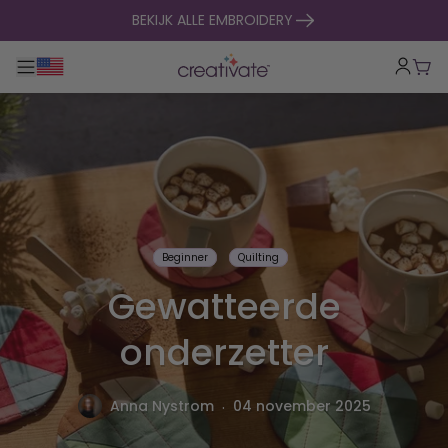
naar inhoud gaan
BEKIJK ALLE EMBROIDERY
Toggle hoofdnavigatie
Win
Beginner
Quilting
Gewatteerde
onderzetter
.
Anna Nystrom
04 november 2025