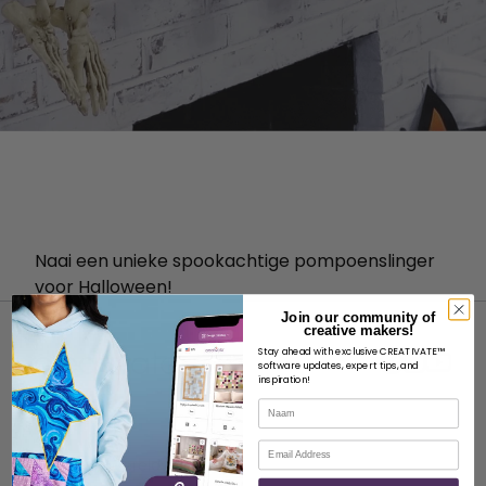
Naai een unieke spookachtige pompoenslinger
voor Halloween!
Join our community of
creative makers!
Stay ahead with exclusive CREATIVATE™
software updates, expert tips, and
inspiration!
Naam
OVER
E-mail
Over SVP Wereldwijd