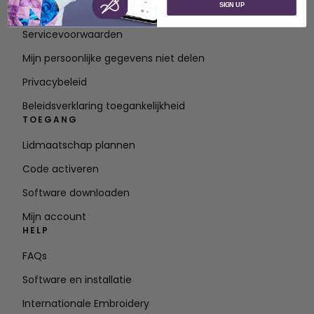
SIGN UP
Neem contact op met
Servicevoorwaarden
Mijn persoonlijke gegevens niet delen
Privacybeleid
Beleidsverklaring toegankelijkheid
TOEGANG
Lidmaatschap plannen
Code activeren
Software downloaden
Mijn account
HELP
FAQs
Software en installatie
Internationale Embroidery