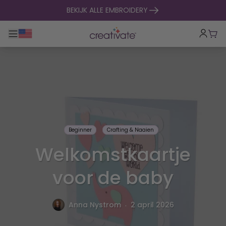
naar inhoud gaan
BEKIJK ALLE EMBROIDERY
Toggle hoofdnavigatie
Win
Beginner
Crafting & Naaien
Welkomstkaartje
voor de baby
.
Anna Nystrom
2 april 2026