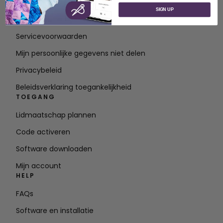
Over SVP Wereldwijd
SIGN UP
Neem contact op met
Servicevoorwaarden
Mijn persoonlijke gegevens niet delen
Privacybeleid
Beleidsverklaring toegankelijkheid
TOEGANG
Lidmaatschap plannen
Code activeren
Software downloaden
Mijn account
HELP
FAQs
Software en installatie