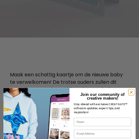
Maak een schattig kaartje om de nieuwe baby
te verwelkomen! De trotse ouders zullen dit
zeker bewaren als een bijzonder aandenken!
Join our community of
creative makers!
Stay ahead with exclusive CREATIVATE™
software updates, expert tips, and
inspiration!
Naam
OVER
E-mail