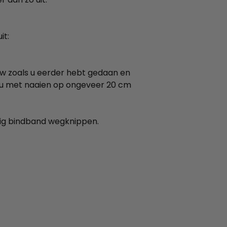
it:
uw zoals u eerder hebt gedaan en
 u met naaien op ongeveer 20 cm
lig bindband wegknippen.