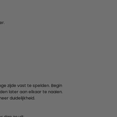
er.
ge zijde vast te spelden. Begin
den later aan elkaar te naaien.
er duidelijkheid.
r dan zo uit: