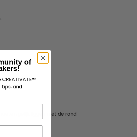
.
munity of
akers!
ve CREATIVATE™
 tips, and
moeten gelijk liggen met de rand