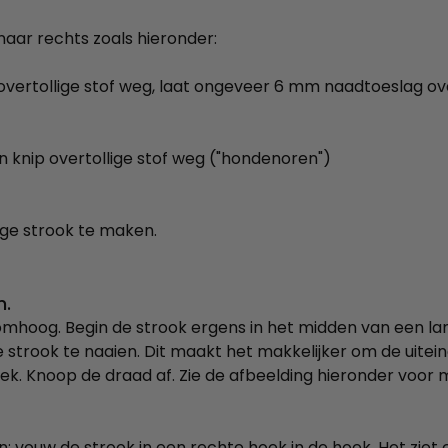
s naar rechts zoals hieronder:
e overtollige stof weg, laat ongeveer 6 mm naadtoeslag ov
en knip overtollige stof weg ("hondenoren")
ge strook te maken.
n.
omhoog. Begin de strook ergens in het midden van een lan
strook te naaien. Dit maakt het makkelijker om de uitein
k. Knoop de draad af. Zie de afbeelding hieronder voor me
: vouw de strook in een rechte hoek in de hoek. Het ziet e