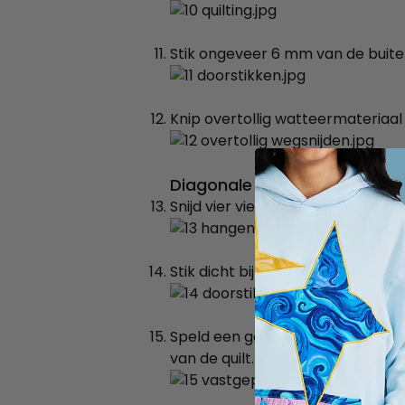
Stik ongeveer 6 mm van de buiten
Knip overtollig watteermateriaal
Diagonale hoeken voor opha
Snijd vier vierkanten van 15 cm 
Stik dicht bij de diagonale rand d
Speld een gevouwen vierkant in e
van de quilt.