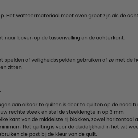
 Het watteermateriaal moet even groot zijn als de achter
t naar boven op de tussenvulling en de achterkant.
unt spelden of veiligheidsspelden gebruiken of ze met de h
n zitten.
.
n aan elkaar te quilten is door te quilten op de naad tus
 uw rechte steek en stel de steeklengte in op 3 mm.
ke kant van de middelste rij blokken, zowel horizontaal als
et minimum. Het quilting is voor de duidelijkheid in het wit 
ruiken die past bij de kleur van de quilt.