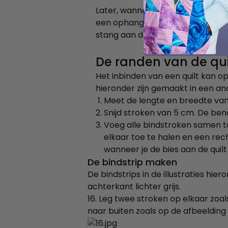
Later, wanneer de afwerkstrook 
een ophangstang op deze lengte. 
stang aan de onderkant van de q
De randen van de qui
Het inbinden van een quilt kan op
hieronder zijn gemaakt in een a
Meet de lengte en breedte van d
Snijd stroken van 5 cm. De beno
Voeg alle bindstroken samen to
elkaar toe te halen en een rech
wanneer je de bies aan de quilt 
De bindstrip maken
De bindstrips in de illustraties hie
achterkant lichter grijs.
16. Leg twee stroken op elkaar zoa
naar buiten zoals op de afbeelding