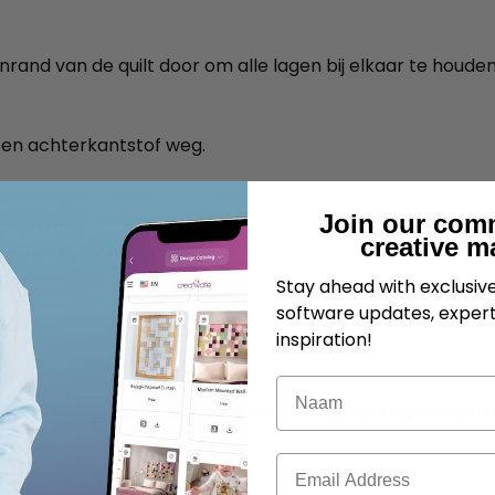
rand van de quilt door om alle lagen bij elkaar te houden
 en achterkantstof weg.
Join our com
ngstang.
creative m
en vouw ze diagonaal.
Stay ahead with exclusi
software updates, expert
oor.
inspiration!
Naam
lke hoek van de achterkant van de quilt, de knipranden 
E-mail