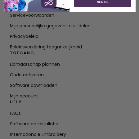
SIGN UP
Neem contact op met
Servicevoorwaarden
Mijn persoonlijke gegevens niet delen
Privacybeleid
Beleidsverklaring toegankelijkheid
TOEGANG
Lidmaatschap plannen
Code activeren
Software downloaden
Mijn account
HELP
FAQs
Software en installatie
Internationale Embroidery