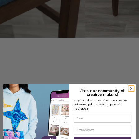
Join our community of
creative makers!
Stay ahead with exclusive CREATIVATE™
software updates, expert tips, and
inspiration!
Naam
OVER
E-mail
Over SVP Wereldwijd