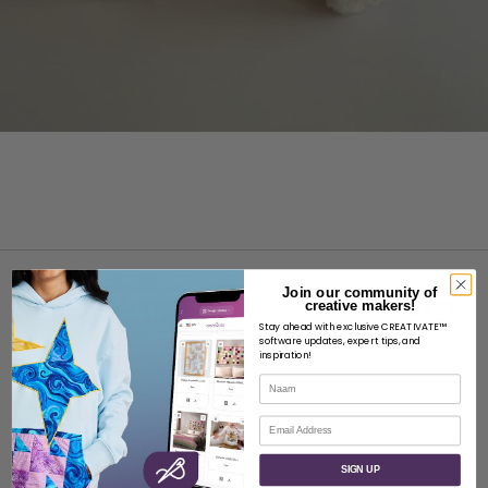
Join our community of
creative makers!
Stay ahead with exclusive CREATIVATE™
software updates, expert tips, and
inspiration!
OVER
Naam
Over SVP Wereldwijd
E-mail
Neem contact op met
SIGN UP