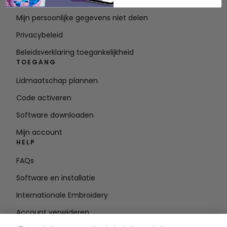
Servicevoorwaarden
Mijn persoonlijke gegevens niet delen
Privacybeleid
Beleidsverklaring toegankelijkheid
TOEGANG
Lidmaatschap plannen
Code activeren
Software downloaden
Mijn account
HELP
FAQs
Software en installatie
Internationale Embroidery
Account verwijderen
BLIJF OP DE HOOGTE