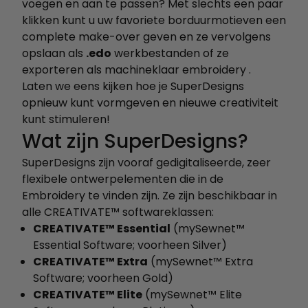
voegen en aan te passen? Met slechts een paar
klikken kunt u uw favoriete borduurmotieven een
complete make-over geven en ze vervolgens
opslaan als
.edo
werkbestanden of ze
exporteren als machineklaar embroidery .
Laten we eens kijken hoe je SuperDesigns
opnieuw kunt vormgeven en nieuwe creativiteit
kunt stimuleren!
Wat zijn SuperDesigns?
SuperDesigns zijn vooraf gedigitaliseerde, zeer
flexibele ontwerpelementen die in de
Embroidery te vinden zijn. Ze zijn beschikbaar in
alle CREATIVATE™ softwareklassen:
CREATIVATE™ Essential
(mySewnet™
Essential Software; voorheen Silver)
CREATIVATE™ Extra
(mySewnet™ Extra
Software; voorheen Gold)
CREATIVATE™ Elite
(mySewnet™ Elite