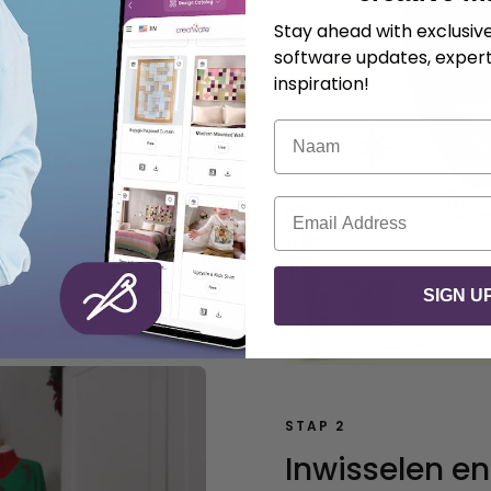
Stay ahead with exclusi
software updates, expert
en!
inspiration!
Naam
ATIVATE™-certificaat
g je afgedrukte
deauzakje, of e-mail de
E-mail
SIGN U
STAP 2
Inwisselen e