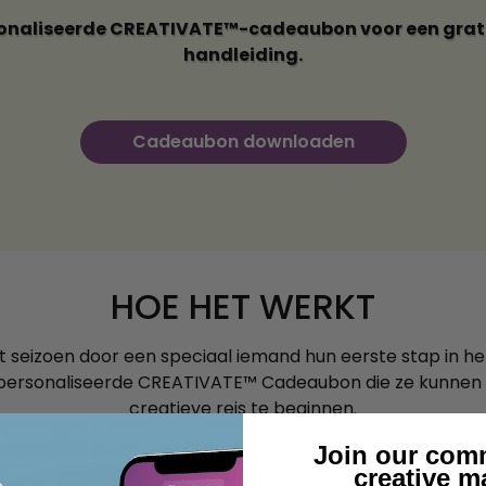
naliseerde CREATIVATE™-cadeaubon voor een grati
handleiding.
Cadeaubon downloaden
HOE HET WERKT
dit seizoen door een speciaal iemand hun eerste stap in h
ersonaliseerde CREATIVATE™ Cadeaubon die ze kunnen 
creatieve reis te beginnen.
Join our com
creative m