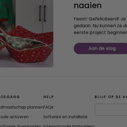
naaien
Feest! Gefeliciteerd! J
gedaan. Nu kunnen ze 
eerste project beginnen,
Aan de slag
TOEGANG
HELP
BLIJF OP DE 
Lidmaatschap plannen
FAQs
ode activeren
Software en installatie
Software downloaden
Internationale Embroidery