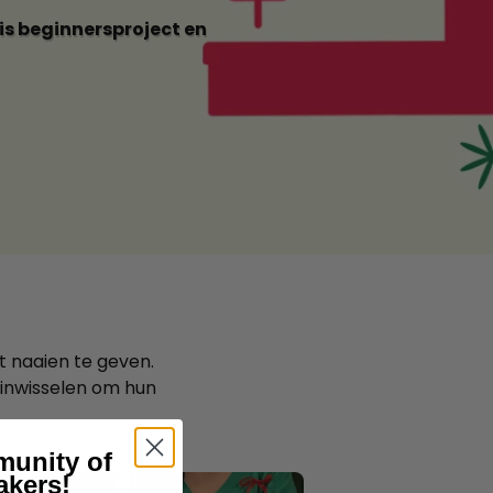
s beginnersproject en
et naaien te geven.
inwisselen om hun
munity of
akers!