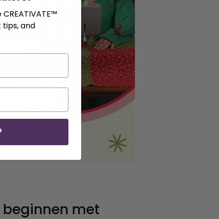
ve CREATIVATE™
 tips, and
P
n beginnen met