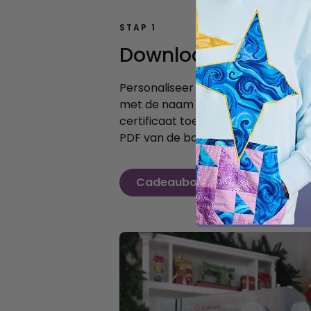
STAP 1
Downloaden en gev
Personaliseer een afdrukbaar CRE
met de naam van je ontvanger. Voe
certificaat toe aan een kaart of ca
PDF van de bon met je bericht.
Cadeaubon downloaden