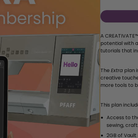
A CREATIVATE™
potential with
a
tutorials that i
The
Extra
plan 
creative touche
more tools to br
This plan includ
Access to th
sewing, crafti
2GB of Vault 