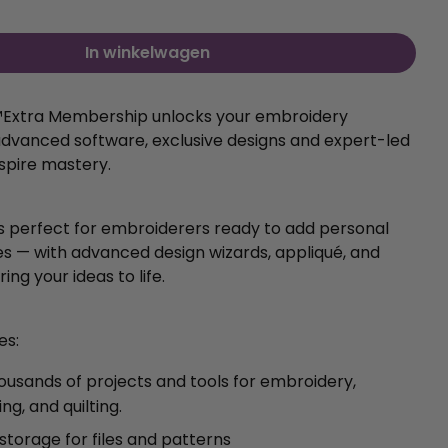
In winkelwagen
️Extra Membership unlocks your embroidery
dvanced software, exclusive designs and expert-led
nspire mastery.
is perfect for embroiderers ready to add personal
s — with advanced design wizards, appliqué, and
ing your ideas to life.
es:
ousands of projects and tools for embroidery,
ng, and quilting.
storage for files and patterns