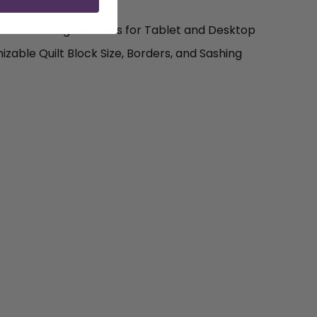
 easy
 Craft Cutting Features for Tablet and Desktop
zable Quilt Block Size, Borders, and Sashing