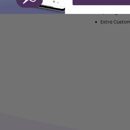
Quilting made
Quilting and
Extra Customi