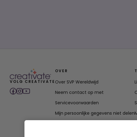
OVER
VOLG CREATIVATE
Over SVP Wereldwijd
Neem contact op met
C
Servicevoorwaarden
Mijn persoonlijke gegevens niet delen
M
Privacybeleid
Beleidsverklaring toegankelijkheid