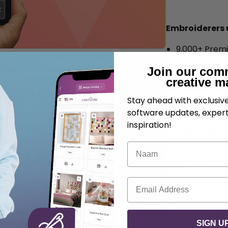
Embroiderers 
9,000+ Premi
650+ Embroid
Join our com
creative m
Wizards voo
Standard Em
Stay ahead with exclusi
software updates, expert
Embroidery A
inspiration!
Embroidery 
Naam
Sewists love
Toegang tot
E-mail
machineonde
Fast answers 
CREATIVATE
SIGN U