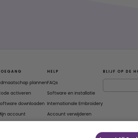
TOEGANG
HELP
BLIJF OP DE 
Lidmaatschap plannen
FAQs
ode activeren
Software en installatie
Software downloaden
Internationale Embroidery
ijn account
Account verwijderen