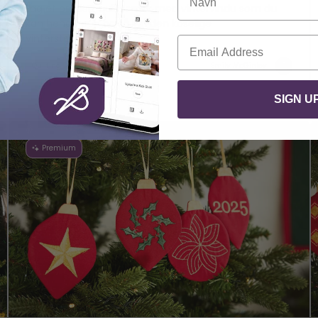
Lag et brodert quiltsenter med vintervindu som du
kan henge opp og få inn den koselige
vinterstemningen!
E-post
Quilting
på mellomnivå
Emily McGinley
SIGN U
Premium