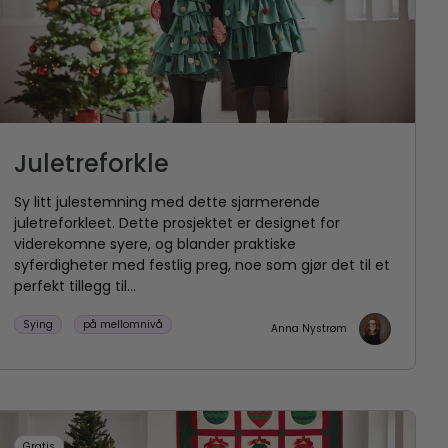
Juletreforkle
Sy litt julestemning med dette sjarmerende
juletreforkleet. Dette prosjektet er designet for
viderekomne syere, og blander praktiske
syferdigheter med festlig preg, noe som gjør det til et
perfekt tillegg til...
Sying
på mellomnivå
Anna Nystrøm
Gratis