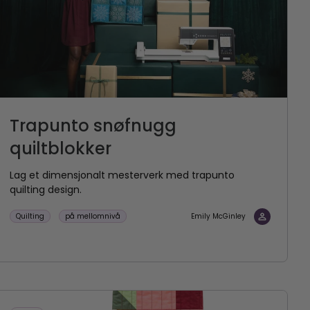
Trapunto snøfnugg
quiltblokker
Lag et dimensjonalt mesterverk med trapunto
quilting design.
Quilting
på mellomnivå
Emily McGinley