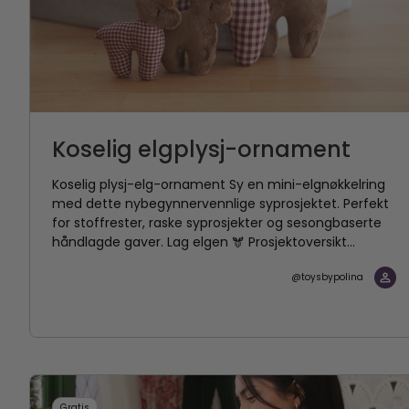
Koselig elgplysj-ornament
Koselig plysj-elg-ornament Sy en mini-elgnøkkelring
med dette nybegynnervennlige syprosjektet. Perfekt
for stoffrester, raske syprosjekter og sesongbaserte
håndlagde gaver. Lag elgen 🫎 Prosjektoversikt...
@toysbypolina
Gratis