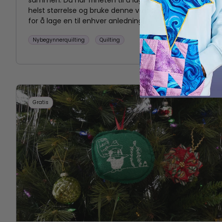
helst størrelse og bruke denne veiledningen om igjen
for å lage en til enhver anledning.
Nybegynnerquilting
Quilting
Emily McGinley
Gratis