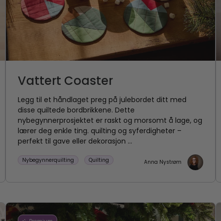
Vattert Coaster
Legg til et håndlaget preg på julebordet ditt med
disse quiltede bordbrikkene. Dette
nybegynnerprosjektet er raskt og morsomt å lage, og
lærer deg enkle ting. quilting og syferdigheter –
perfekt til gave eller dekorasjon ...
Nybegynnerquilting
Quilting
Anna Nystrøm