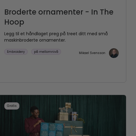
Broderte ornamenter - In The
Hoop
Legg til et håndlaget preg på treet ditt med små
maskinbroderte ornamenter.
Embroidery
på mellomnivå
Mikael Svensson
Gratis