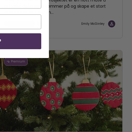
utforske dekorative sømmer på og skape et stort
designinntrykk med en...
Nybegynnersøm
Emily McGinley
P
Premium