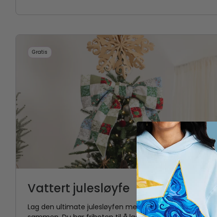
Gratis
Vattert julesløyfe
Lag den ultimate julesløyfen med quilting én
sammen. Du har friheten til å lage den i hvilken som