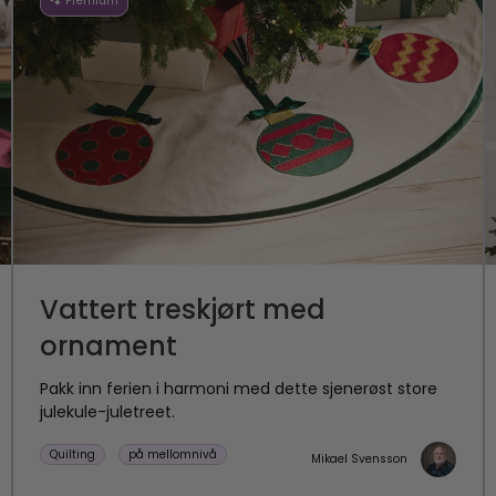
Premium
Vattert treskjørt med
ornament
Pakk inn ferien i harmoni med dette sjenerøst store
julekule-juletreet.
Quilting
på mellomnivå
Mikael Svensson