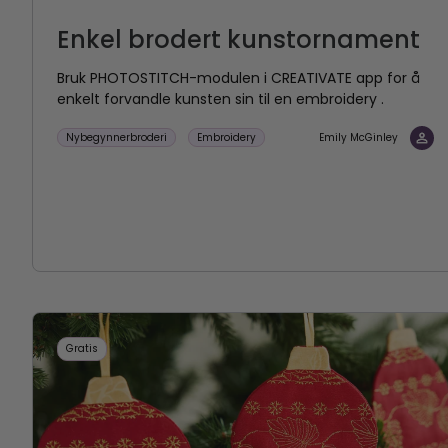
Enkel brodert kunstornament
Bruk PHOTOSTITCH-modulen i CREATIVATE app for å
enkelt forvandle kunsten sin til en embroidery .
Nybegynnerbroderi
Embroidery
Emily McGinley
Gratis