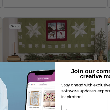
Gratis
Join our com
creative m
Stay ahead with exclusi
software updates, expert
Vintervindu Brodert
inspiration!
Quiltsenter
Navn