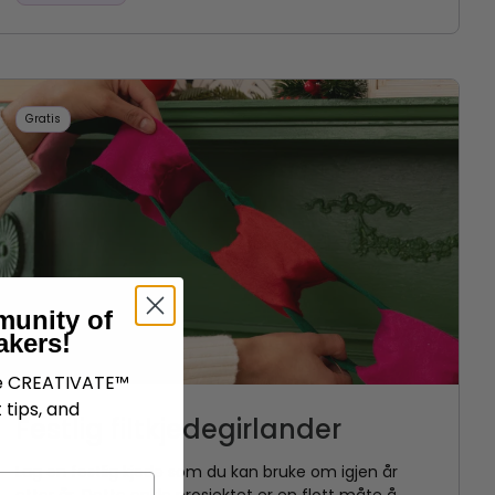
Gratis
munity of
akers!
ve CREATIVATE™
 tips, and
Festlig filtkjedegirlander
Lag en festlig kjede som du kan bruke om igjen år
etter år. Dette enkle prosjektet er en flott måte å