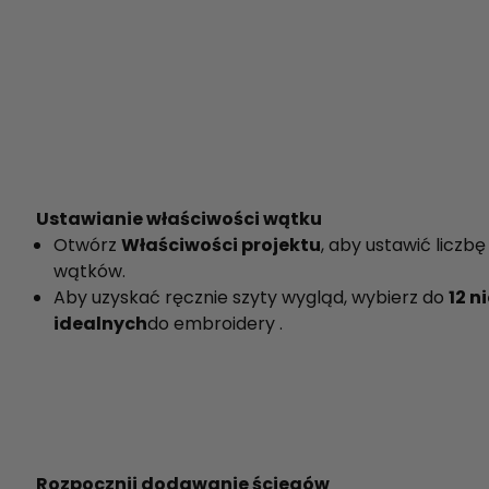
Ustawianie właściwości wątku
Otwórz
Właściwości projektu
, aby ustawić liczbę
wątków.
Aby uzyskać ręcznie szyty wygląd, wybierz do
12 ni
idealnych
do embroidery .
Rozpocznij dodawanie ściegów