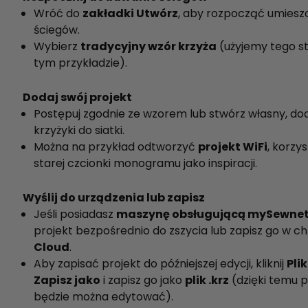
Wróć do
zakładki Utwórz
, aby rozpocząć umiesz
ściegów.
Wybierz
tradycyjny wzór krzyża
(użyjemy tego st
tym przykładzie).
Dodaj swój projekt
Postępuj zgodnie ze wzorem lub stwórz własny, do
krzyżyki do siatki.
Można na przykład odtworzyć
projekt WiFi
, korzy
starej czcionki monogramu jako inspiracji.
Wyślij do urządzenia lub zapisz
Jeśli posiadasz
maszynę obsługującą mySewne
projekt bezpośrednio do zszycia lub zapisz go w c
Cloud
.
Aby zapisać projekt do późniejszej edycji, kliknij
Plik
Zapisz jako
i zapisz go jako
plik .krz
(dzięki temu p
będzie można edytować).