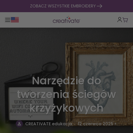
Przejdź do treści
ZOBACZ WSZYSTKIE EMBROIDERY
Przełącz główną nawigację
Kosz
Narzędzie do
tworzenia ściegów
krzyżykowych
.
CREATIVATE edukacja
12 czerwca 2025 r.