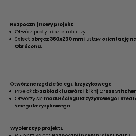
Rozpocznij nowy projekt
Otwórz pusty obszar roboczy.
Select
obręcz 360x260 mm
i ustaw
orientację n
Obrócona
.
Otwórz narzędzie ściegu krzyżykowego
Przejdź do
zakładki Utwórz
i kliknij
Cross Stitcher
Otworzy się
moduł ściegu krzyżykowego
i
kreat
ściegu krzyżykowego
.
Wybierz typ projektu
Wybierz Select
Rozpocznij nowy projekt haftu