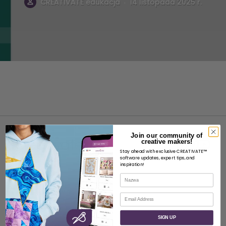
.
CREATIVATE edukacja
14 listopada 2025 r.
Join our community of
creative makers!
Stay ahead with exclusive CREATIVATE™
software updates, expert tips, and
inspiration!
O
Nazwa
O SVP Worldwide
E-mail
Kontakt
SIGN UP