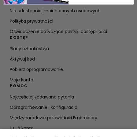
Warunki świadczenia usług
Nie udostępniaj moich danych osobowych
Polityka prywatności
Oświadczenie dotyczące polityki dostępności
DOSTĘP
Plany członkostwa
Aktywuj kod
Pobierz oprogramowanie
Moje konto
POMOC
Najczęściej zadawane pytania
Oprogramowanie i konfiguracja
Międzynarodowe przewodniki Embroidery
Usuń konto
BĄDŹ NA BIEŻĄCO