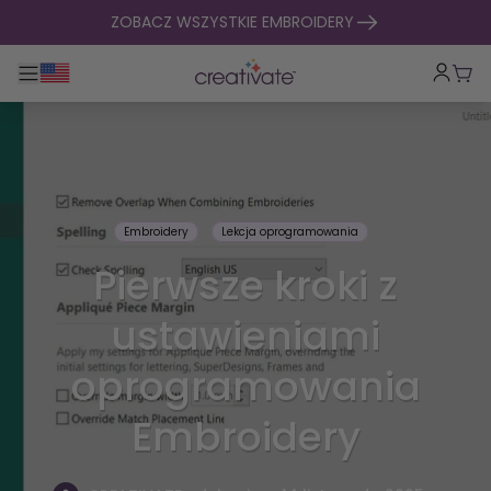
Przejdź do treści
ZOBACZ WSZYSTKIE EMBROIDERY
Przełącz główną nawigację
Kosz
Embroidery
Lekcja oprogramowania
Pierwsze kroki z
ustawieniami
oprogramowania
Embroidery