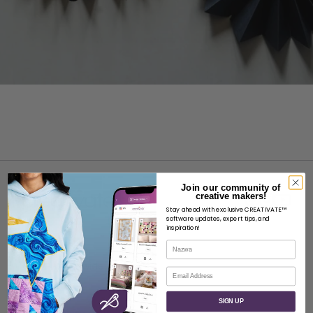
Join our community of
creative makers!
Stay ahead with exclusive CREATIVATE™
software updates, expert tips, and
inspiration!
O
Nazwa
O SVP Worldwide
E-mail
Kontakt
SIGN UP