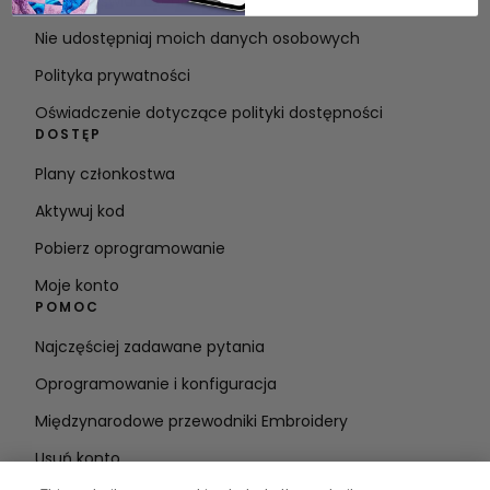
Warunki świadczenia usług
Nie udostępniaj moich danych osobowych
Polityka prywatności
Oświadczenie dotyczące polityki dostępności
DOSTĘP
Plany członkostwa
Aktywuj kod
Pobierz oprogramowanie
Moje konto
POMOC
Najczęściej zadawane pytania
Oprogramowanie i konfiguracja
Międzynarodowe przewodniki Embroidery
Usuń konto
BĄDŹ NA BIEŻĄCO