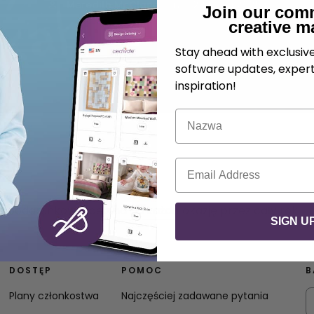
.
Meredith McClanahan
23 lipca 2025 r.
Join our com
creative m
Stay ahead with exclusi
software updates, expert
inspiration!
Nazwa
E-mail
 podarunkową idealna na każdą okazję przez cały rok.
SIGN U
DOSTĘP
POMOC
B
Plany członkostwa
Najczęściej zadawane pytania