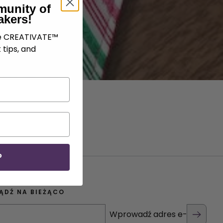
munity of
akers!
ve CREATIVATE™
 tips, and
P
ĄDŹ NA BIEŻĄCO
Wprowadź adres e-