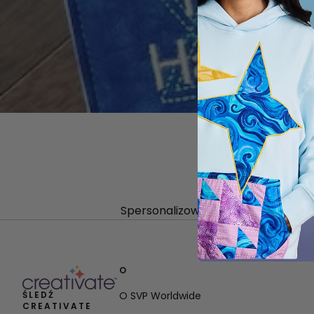
Spersonalizowana koperta na kartę
O
ŚLEDŹ
O SVP Worldwide
CREATIVATE