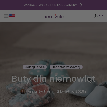
Przejdź do treści
ZOBACZ WSZYSTKIE EMBROIDERY
Przełącz główną nawigację
Kosz
Crafting i szycie
Średniozaawansowany
Buty dla niemowląt
.
Anna Nystrom
2 kwietnia 2026 r.