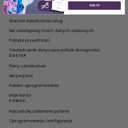
O SVP Worldwide
SIGN UP
Kontakt
Warunki świadczenia usług
Nie udostępniaj moich danych osobowych
Polityka prywatności
Oświadczenie dotyczące polityki dostępności
DOSTĘP
Plany członkostwa
Aktywuj kod
Pobierz oprogramowanie
Moje konto
POMOC
Najczęściej zadawane pytania
Oprogramowanie i konfiguracja