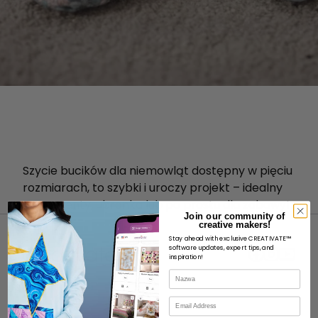
Szycie bucików dla niemowląt
dostępny w pięciu
rozmiarach, to szybki i uroczy projekt – idealny
na prezenty, ubranka lub po prostu dla zabawy!
Join our community of
creative makers!
Stay ahead with exclusive CREATIVATE™
software updates, expert tips, and
inspiration!
Nazwa
O
E-mail