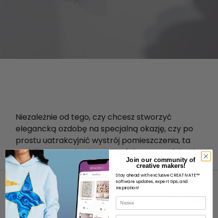
Niezależnie od tego, czy chcesz stworzyć
elegancką ozdobę na specjalną okazję, czy po
prostu uatrakcyjnić wystrój pomieszczenia, ta
mobilka z motylami z pewnością przypadnie Ci
Join our community of
do gustu.
creative makers!
Stay ahead with exclusive CREATIVATE™
software updates, expert tips, and
inspiration!
Nazwa
E-mail