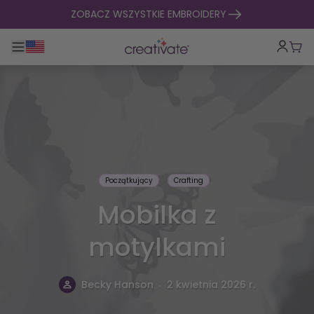
Przejdź do treści
ZOBACZ WSZYSTKIE EMBROIDERY
Przełącz główną nawigację
Kosz
Początkujący
Crafting
Mobilka z
motylkami
.
Becky Hanson
2 kwietnia 2026 r.