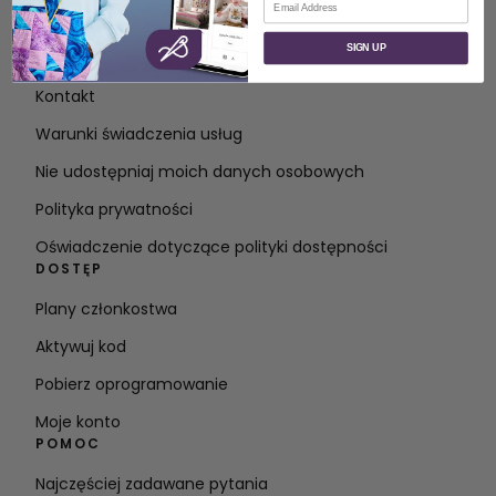
O
SIGN UP
O SVP Worldwide
Kontakt
Warunki świadczenia usług
Nie udostępniaj moich danych osobowych
Polityka prywatności
Oświadczenie dotyczące polityki dostępności
DOSTĘP
Plany członkostwa
Aktywuj kod
Pobierz oprogramowanie
Moje konto
POMOC
Najczęściej zadawane pytania