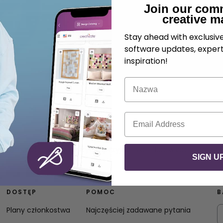
Join our com
creative m
Stay ahead with exclusi
software updates, expert
inspiration!
Nazwa
E-mail
naszemu projektowi uszycia przyjaznych filcowych masek dl
SIGN U
DOSTĘP
POMOC
B
Plany członkostwa
Najczęściej zadawane pytania