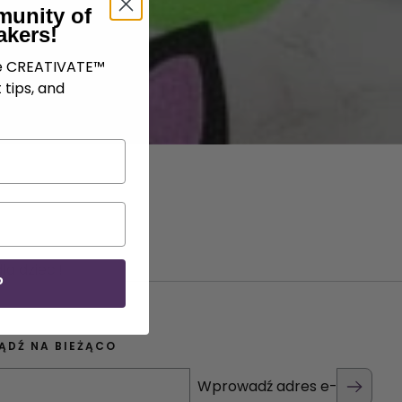
munity of
akers!
ve CREATIVATE™
 tips, and
a dzieci!
P
ĄDŹ NA BIEŻĄCO
Wprowadź adres e-