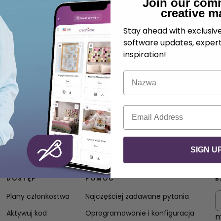
Join our com
creative m
Stay ahead with exclusi
software updates, expert
inspiration!
Nazwa
E-mail
SIGN U
DOSTĘP
POMOC
B
Plany członkostwa
Najczęściej zadawane pytania
Aktywuj kod
Oprogramowanie i konfiguracja
m