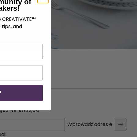
munity of
akers!
ve CREATIVATE™
 tips, and
P
ĄDŹ NA BIEŻĄCO
Wprowadź adres e-
ail