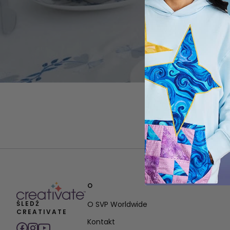
O
ŚLEDŹ
O SVP Worldwide
CREATIVATE
Kontakt