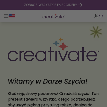
Przejdź do treści
ZOBACZ WSZYSTKIE EMBROIDERY
Przełącz główną nawigację
Kosz
Witamy w Darze Szycia!
Ktoś wyjątkowy podarował Ci radość szycia! Ten
prezent zawiera wszystko, czego potrzebujesz,
aby uszyć piękną przytulną miskę, idealną do