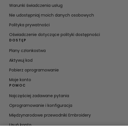
Warunki świadczenia usług
Nie udostępniaj moich danych osobowych
Polityka prywatności
Oświadczenie dotyczące polityki dostępności
DOSTĘP
Plany członkostwa
Aktywuj kod
Pobierz oprogramowanie
Moje konto
POMOC
Najczęściej zadawane pytania
Oprogramowanie i konfiguracja
Międzynarodowe przewodniki Embroidery
Usuń konto