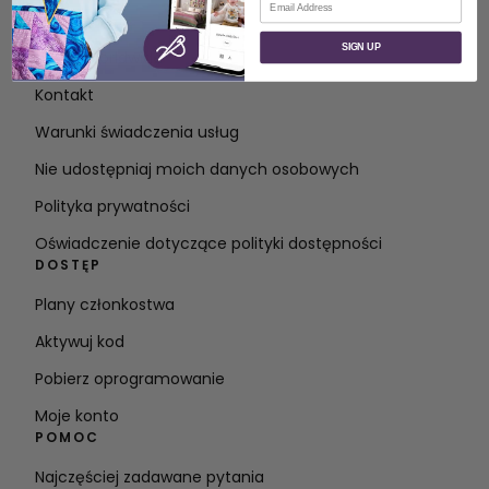
O
SIGN UP
O SVP Worldwide
Kontakt
Warunki świadczenia usług
Nie udostępniaj moich danych osobowych
Polityka prywatności
Oświadczenie dotyczące polityki dostępności
DOSTĘP
Plany członkostwa
Aktywuj kod
Pobierz oprogramowanie
Moje konto
POMOC
Najczęściej zadawane pytania