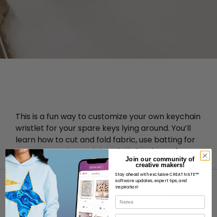
This is a fun way to customize your own keychain
wristlet for your spare keys lying around. You’ll
learn how to cut and fold fabric, use batting for
structure, and attach keychain hardware for a
Join our community of
polished finish.
creative makers!
Stay ahead with exclusive CREATIVATE™
software updates, expert tips, and
inspiration!
Nazwa
E-mail