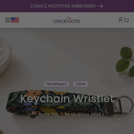
Przejdź do treści
ZOBACZ WSZYSTKIE EMBROIDERY
Przełącz główną nawigację
Kosz
Początkujący
Szycie
Keychain Wristlet
.
Halle Ellis
30 kwietnia 2026 r.