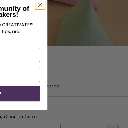
munity of
akers!
ve CREATIVATE™
 tips, and
wykrojów to małe, poręczne
P
ĄDŹ NA BIEŻĄCO